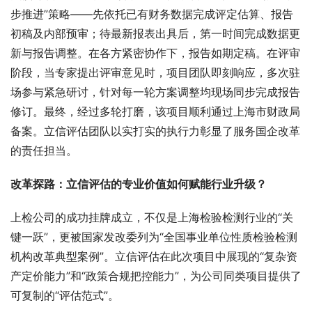
步推进”策略——先依托已有财务数据完成评定估算、报告
初稿及内部预审；待最新报表出具后，第一时间完成数据更
新与报告调整。在各方紧密协作下，报告如期定稿。在评审
阶段，当专家提出评审意见时，项目团队即刻响应，多次驻
场参与紧急研讨，针对每一轮方案调整均现场同步完成报告
修订。最终，经过多轮打磨，该项目顺利通过上海市财政局
备案。立信评估团队以实打实的执行力彰显了服务国企改革
的责任担当。
改革探路：
立信
评估的专业价值如何赋能行业升级？
上检公司的成功挂牌成立，不仅是上海检验检测行业的“关
键一跃”，更被国家发改委列为“全国事业单位性质检验检测
机构改革典型案例”。立信评估在此次项目中展现的“复杂资
产定价能力”和“政策合规把控能力”，为公司同类项目提供了
可复制的“评估范式”。