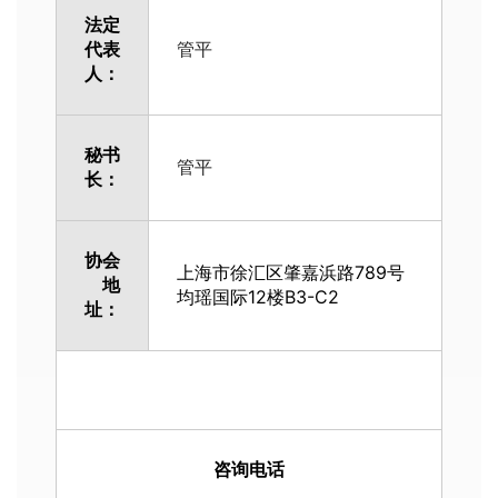
法定
代表
管平
人：
秘书
管平
长：
协会
上海市徐汇区肇嘉浜路789号
地
均瑶国际12楼B3-C2
址：
咨询电话