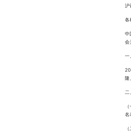
沪
各
中
会
一
2
隆
二
（
名
（