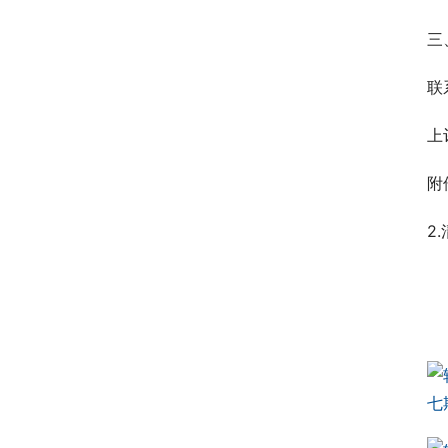
三
联
上
附
2
七