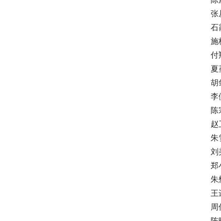
张从
石霞
施梅
付翔
夏堇
胡剑
李倪
陈宗
赵卫
朱雪
刘美
郑小
朱懋
王进
周伟
陈映