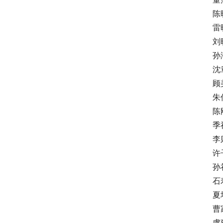
陈晓
雷晓
刘晓
孙海
沈章
顾美
朱伟
陈刚
季祥
李则
许子
孙礼
石寿
夏均
曹家
虞建