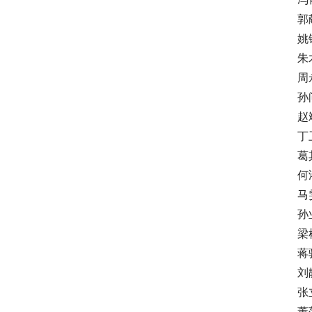
郭献
姚铸
朱木
周永
孙问
赵斌
丁卫
葛其
何鸿
马雯
孙业
梁彬
蒋骁
刘静
张立
董萍