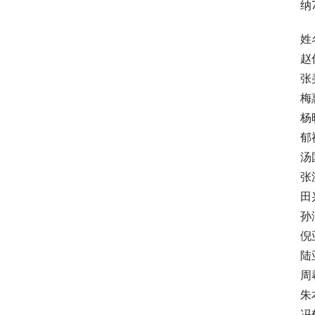
纳
姓名 
赵仕
张美
梅惠
杨晓
郁祖
汤国
张洪
田兴
孙润
倪亚
陆亚
周羲
朱本
冯郁