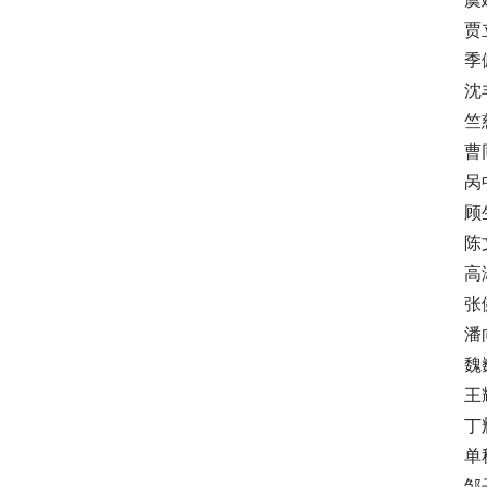
贾立
季佩
沈丰
竺慈
曹同
呙中
顾生
陈文
高淑
张健
潘向
魏巍
王耀
丁辉
单秋
邹子