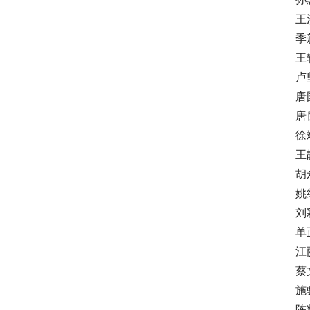
王洪
季新
王轶
卢坚
唐国
唐良
徐斌
王静
胡永
姚纬
刘颖
单正
江丽
蔡文
施骏
陈辉