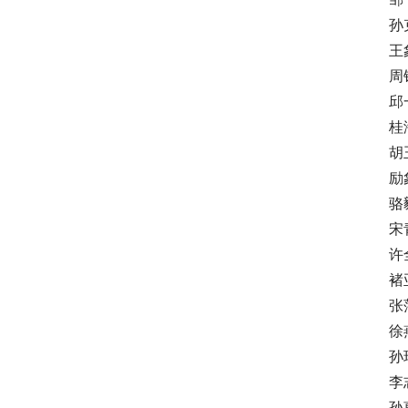
孙克
王象
周银
邱一
桂海
胡玉
励象
骆毅
宋青
许全
褚亚
张萍
徐燕
孙瑞
李志
孙惠