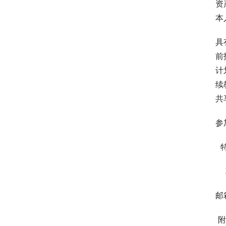
资
本
具
前
计
续
共
参
 
 
邮
 