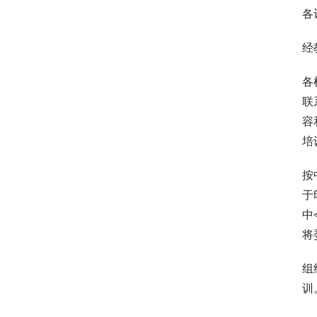
各
经
各
联
容
培
按
于
中
将
组
训