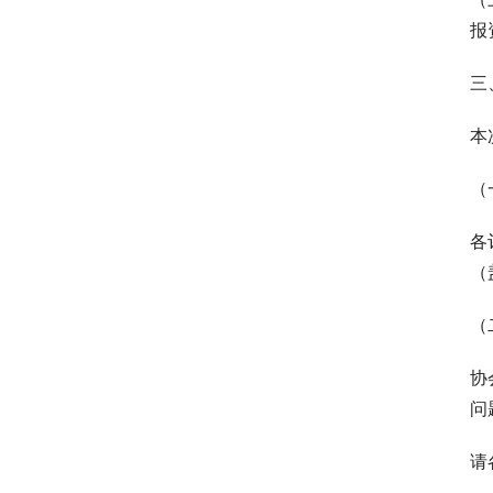
报
三
本
（
各
（
（
协
问
请