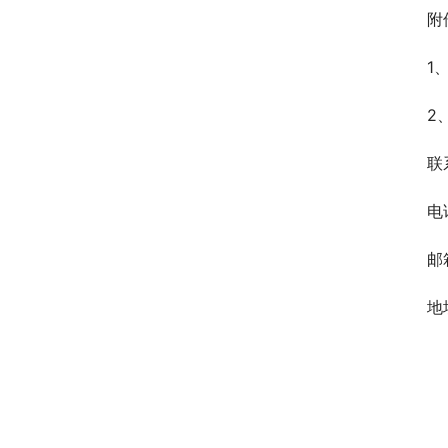
附
1
2
联
电
邮
地