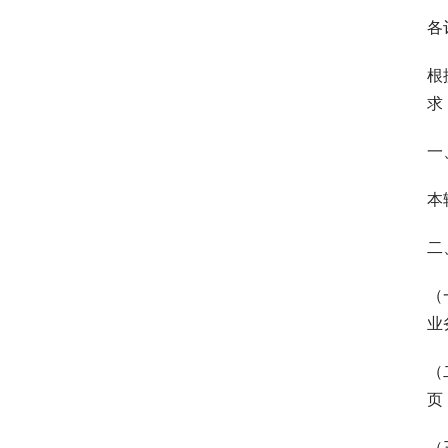
各
根
求
一
本
二
（
业
（
页
（