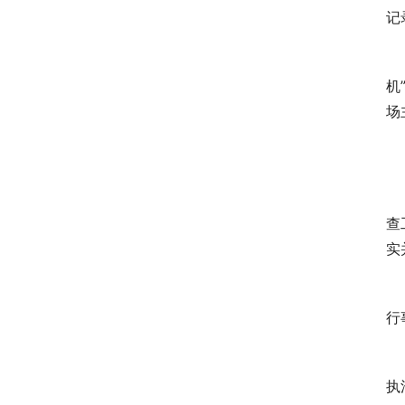
记
　
机
场
　
　
查
实
　
行
　
执