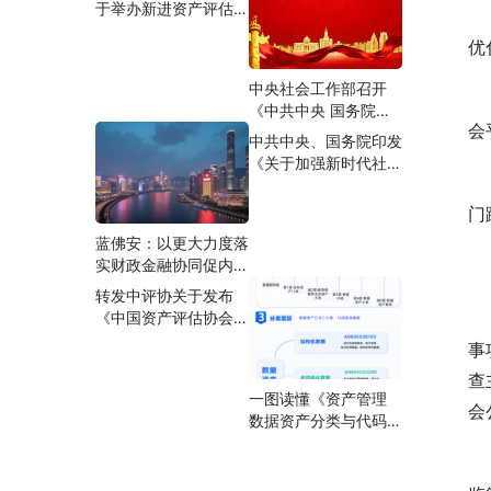
于举办新进资产评估师
　
活动的通知
合规专题培训班的通知
优
中央社会工作部召开
　
《中共中央 国务院关
会
于加强新时代社会工作
中共中央、国务院印发
的意见》学习贯彻工作
《关于加强新时代社会
部署推进会
　
工作的意见》
门
蓝佛安：以更大力度落
　
实财政金融协同促内需
一揽子政策
转发中评协关于发布
　
《中国资产评估协会关
于举办资产评估准则培
事
训班（实体性准则）的
查
通知》的通知
一图读懂《资产管理
会
数据资产分类与代码》
（GB/T 47949-
　
2026）