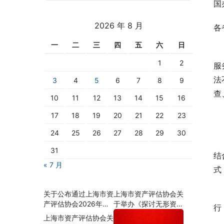
国
2026 年 8 月
各
一
二
三
四
五
六
日
　
1
2
服
法
3
4
5
6
7
8
9
查
10
11
12
13
14
15
16
17
18
19
20
21
22
23
　
24
25
26
27
28
29
30
　
31
结
« 7 月
式
　
关于公布通过上海市资
上海市资产评估协会关
产评估协会2026年会
于举办《探讨无形资
行
员资格年检名单的通知
源、资质对企业价值的
上海市资产评估协会关
影响及估算思路》沙龙