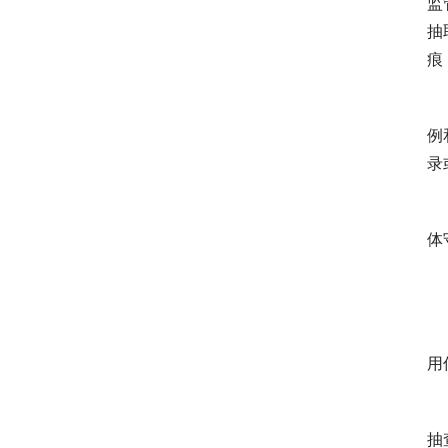
监
抽
痕
　
例
录
　
体
　
　
用
　
抽