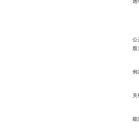
透
　
　
公
股
　
例
　
关
　
能
　