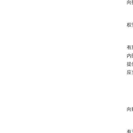
向
　
权
　
有
内
提
应
　
　
向
　
有