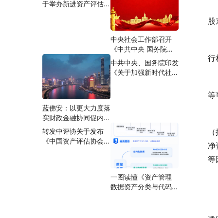
于举办新进资产评估师
　
活动的通知
合规专题培训班的通知
股
中央社会工作部召开
　
《中共中央 国务院关
行
于加强新时代社会工作
中共中央、国务院印发
的意见》学习贯彻工作
《关于加强新时代社会
部署推进会
　
工作的意见》
等
蓝佛安：以更大力度落
　
实财政金融协同促内需
一揽子政策
（
转发中评协关于发布
《中国资产评估协会关
净
于举办资产评估准则培
等
训班（实体性准则）的
通知》的通知
一图读懂《资产管理
　
数据资产分类与代码》
（GB/T 47949-
　
2026）