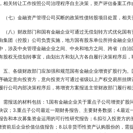
，相关转让工作按照公司治理程序自主决策，资产评估备案工作
　（七）金融资产管理公司买断的政策性债转股项目处置，相关
　（八）财政部门和国有金融企业可通过无偿划转方式优化国有
由集团（控股）公司负责实施，地方国有股东单位所持金融企业
中，涉及中央管理金融企业之间、中央和地方之间、跨省（自治
有股权无偿划转事宜，由划出方和划入方各自履行决策程序后，
　五、各级财政部门应加强和规范国有金融企业增资扩股行为。
序确定意向投资方，意向投资方可通过省级以上产权交易所挂牌
履行公司内部决策程序后，将增资方案报送主管财政部门履行相
　需报送的材料包括：1.国有金融企业关于重点子公司增资扩股
决议；3.重点子公司最近一期财务报告、主要财务数据；4.最近
报告和本次募集资金运用的可行性研究报告；6.拟引入投资方
.增资前后企业价值估值报告；8.以非货币性资产认购股份的，需