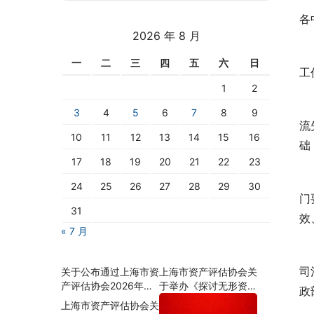
各
2026 年 8 月
　
一
二
三
四
五
六
日
工
1
2
　
3
4
5
6
7
8
9
流
10
11
12
13
14
15
16
础
17
18
19
20
21
22
23
　
24
25
26
27
28
29
30
门
31
效
« 7 月
　
司
关于公布通过上海市资
上海市资产评估协会关
产评估协会2026年会
于举办《探讨无形资
政
员资格年检名单的通知
源、资质对企业价值的
上海市资产评估协会关
影响及估算思路》沙龙