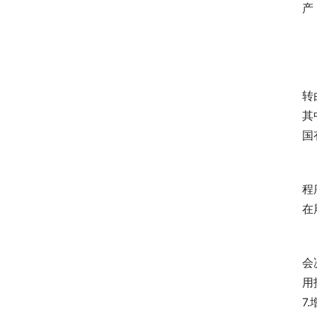
产
　
　
转
其
国
　
程
在
　
会
用
7