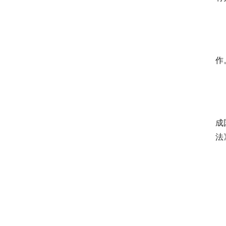
　
　
作
　
　
成
法
　