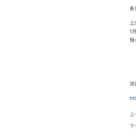
各
上
1
报
涉
ht
上
下