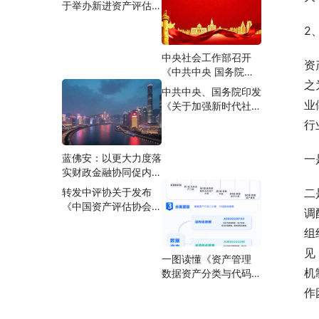
于举办新进资产评估师
活动的通知
合规专题培训班的通知
2
中央社会工作部召开
资
《中共中央 国务院关
之
于加强新时代社会工作
中共中央、国务院印发
的意见》学习贯彻工作
业
《关于加强新时代社会
部署推进会
工作的意见》
行
一
蓝佛安：以更大力度落
实财政金融协同促内需
一揽子政策
二
转发中评协关于发布
《中国资产评估协会关
调
于举办资产评估准则培
组
训班（实体性准则）的
通知》的通知
见
一图读懂《资产管理
机
数据资产分类与代码》
（GB/T 47949-
作
2026）