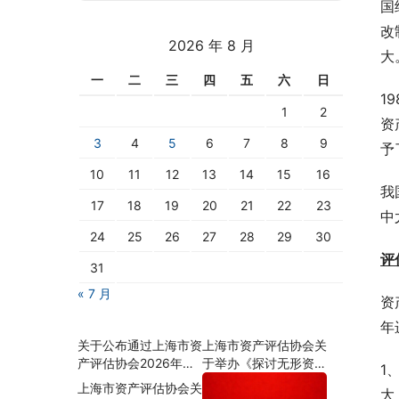
国
改
2026 年 8 月
大
一
二
三
四
五
六
日
1
1
2
资
3
4
5
6
7
8
9
予
10
11
12
13
14
15
16
我
17
18
19
20
21
22
23
中
24
25
26
27
28
29
30
评
31
« 7 月
资
年
关于公布通过上海市资
上海市资产评估协会关
产评估协会2026年会
于举办《探讨无形资
1
员资格年检名单的通知
源、资质对企业价值的
上海市资产评估协会关
大
影响及估算思路》沙龙