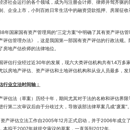
经济社会运行的各个领域，成为与注册会计师、律师并驾齐驱的
制、企业上市，小到百姓日常生活中的融资贷款抵押、房屋征收
。
988年国家国有资产管理局的“三定方案”中明确了其有资产评估管理
产评估管理办法》，这是我国第一部国有资产评估的行政法规。
了房地产估价师的法律地位。
国评估行业经过近30年的发展，现六大类评估机构共有1.4万多
尤以房地产评估、资产评估和土地评估机构和从业人员最多，发展
估行业立法时间轴：
产评估法（草案）历经十年，期间尤其对于法的名称和评估界限等
进行第二次审议后由于分歧过大，导致该部法律草案几成“废案”
、资产评估立法工作自2005年12月正式启动，并于2006年
，本拟于2007年就提交审议的草案，一直等到2012年。