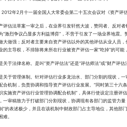
、2012年2月十一届全国人大常委会第二十五次会议对《资产
产评估法草案一审之后，在业界引发轩然大波，赞同者、反对者
为“激烈争议凸显多方利益博弈”，不啻于引发了一场业界地震。
做大做强；反对者主要来自资产评估以外的其他评估从业人员，
业的主导权，不排除将来所在行业被资产评估一家“吃掉”的可能
是关于法律名称。是叫“资产评估法”还是“评估师法”或“财产评估
是关于管理体制。针对评估行业多龙治水、部门分割的现状，一
配合机制，负责协调和指导资产评估行业发展。”同时第三十六条
织实施资产评估行业管理协调配合机制”，具体行使设定注册评
，一审稿致力于打破部门分割现状，协调现有各部门的监管力量
制”的表述极少，并且在该机制中财政部门占主导地位，其他部
困难。