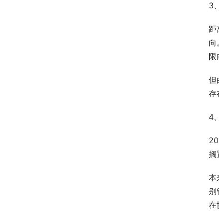
3
距
向
限
但
存
4
2
搁
本
别
在