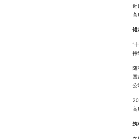
近
高
锚
“
持
随
国
公
2
高
筑
在