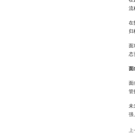
流
在
归
面
态
面
面
管
未
强
上