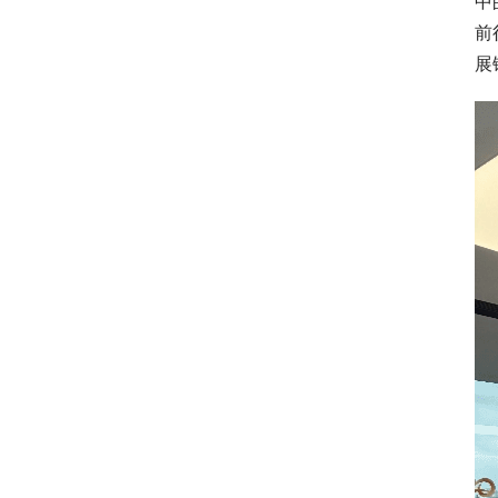
中
前
展