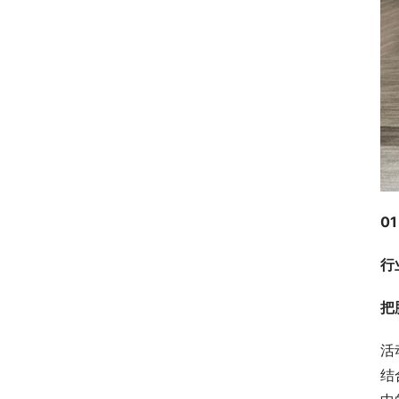
01
行
把
活
结