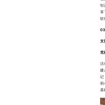
邹
享
软
0
支
党
活
建
记
初
基