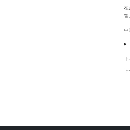
在
置
中
上
下