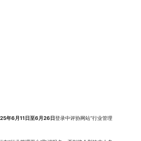
2
5
年
6
月
11
日至
6
月
26
日
登录中评协网站“行业管理