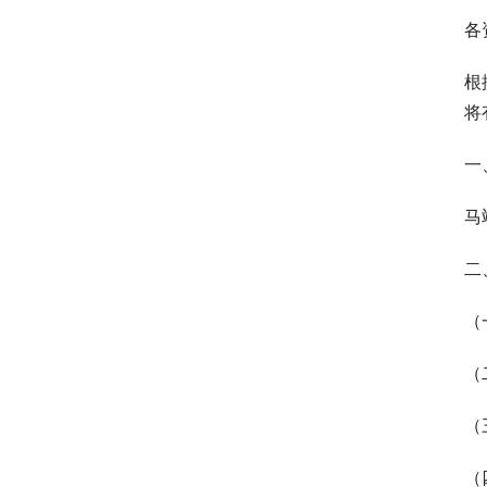
各
根
将
一
马
二
（
（
（
（