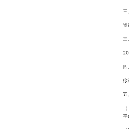
三
资
三
2
四
徐
五
（
平