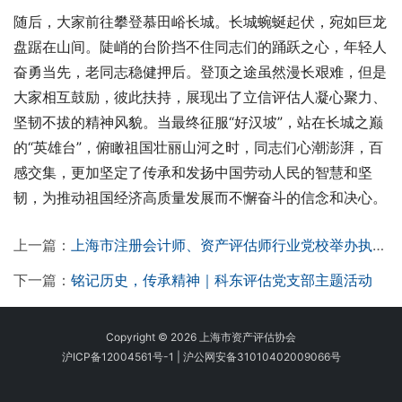
随后，大家前往攀登慕田峪长城。长城蜿蜒起伏，宛如巨龙
盘踞在山间。陡峭的台阶挡不住同志们的踊跃之心，年轻人
奋勇当先，老同志稳健押后。登顶之途虽然漫长艰难，但是
大家相互鼓励，彼此扶持，展现出了立信评估人凝心聚力、
坚韧不拔的精神风貌。当最终征服“好汉坡”，站在长城之巅
的“英雄台”，俯瞰祖国壮丽山河之时，同志们心潮澎湃，百
感交集，更加坚定了传承和发扬中国劳动人民的智慧和坚
韧，为推动祖国经济高质量发展而不懈奋斗的信念和决心。
上一篇：
上海市注册会计师、资产评估师行业党校举办执业机构党组织书记培训班
下一篇：
铭记历史，传承精神｜科东评估党支部主题活动
Copyright © 2026 上海市资产评估协会
沪ICP备12004561号-1
|
沪公网安备31010402009066号