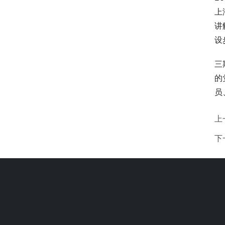
上
讲
设
三
的
员
上
下