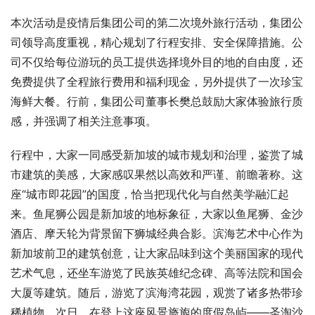
本次活动是疫情后集团公司的第二次境外旅行活动，集团公
司领导高度重视，精心规划了行程安排、安全保障措施。公
司不仅给每位游玩的员工提供选择境外目的地的自由度，还
免费提供了全程旅行费用和福利现金，另外提供了一次珍宝
海鲜大餐。行前，集团公司董事长樊总鼓励大家体验旅行质
感，并强调了相关注意事项。
行程中，大家一同感受新加坡的城市规划和治理，鉴赏了城
市建筑的美感，大家感叹果然以高效和严谨、前瞻著称。这
座“城市即花园”的国度，恰当把现代化与自然美学融汇起
来。鱼尾狮公园是新加坡的地标象征，大家以鱼尾狮、金沙
酒店、摩天轮为背景留下狮城经典合影。滨海艺术中心作为
新加坡前卫的建筑创意，让大家品味到这个美丽国家的现代
艺术气息，还坐车游览了民族英雄纪念碑、高等法院和国会
大厦等建筑。随后，游览了滨海湾花园，观赏了诸多热带珍
稀植物。次日，在登上这座风景旖旎的度假岛屿——圣淘沙