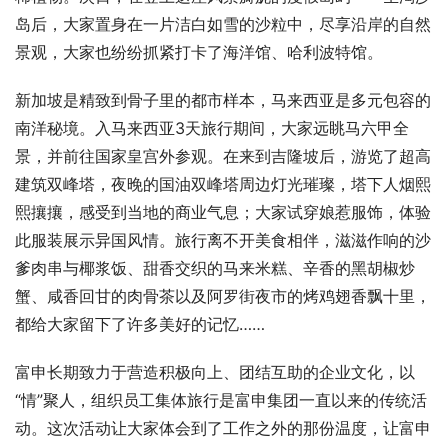
岛后，大家置身在一片洁白如雪的沙粒中，尽享沿岸的自然
景观，大家也纷纷抓紧打卡了海洋馆、哈利波特馆。
新加坡是精致到骨子里的都市样本，马来西亚是多元包容的
南洋秘境。入马来西亚3天旅行期间，大家远眺马六甲全
景，并前往国家皇宫外参观。在来到吉隆坡后，游览了超高
建筑双峰塔，夜晚的国油双峰塔周边灯光璀璨，塔下人烟熙
熙攘攘，感受到当地的商业气息；大家试穿娘惹服饰，体验
此服装展示异国风情。旅行离不开美食相伴，滋滋作响的沙
爹肉串与椰浆饭、甜香交织的马来米糕、辛香的黑胡椒炒
蟹、咸香回甘的肉骨茶以及阿罗街夜市的烤鸡翅香飘十里，
都给大家留下了许多美好的记忆……
富申长期致力于营造积极向上、团结互助的企业文化，以
“情”聚人，组织员工集体旅行是富申集团一直以来的传统活
动。这次活动让大家体会到了工作之外的那份温度，让富申