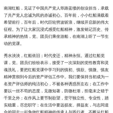
南湖红船，见证了中国共产党人筚路蓝缕的创业担当，承载
了共产党人忠诚为民的赤诚初心。百年前，小小红船满载着
希望前行，百年后，时代巨轮劈波斩浪，继续开启新的伟大
征程。为了让大家沉浸式感受红船精神，激发铭记历史、传
承精神的热情，党、团员们乘坐游船，在南湖上听了一节生
动的党课。
秀水泱泱，红船依旧；时代变迁，精神永恒。通过红船党
课，党、团员们纷纷表示，接受了一次深刻的党性教育和灵
魂洗礼，要把红船党课中学习到的慎初、慎欲、慎微、慎友
精神贯彻到今后的资产评估工作中。我们要保持当初成为一
名资产评估师的纯洁初心，不被各种诱惑所左右；在工作中
要以一丝不苟的态度，见微知著，防微杜渐，拒毫末之错于
千里之外；在作风上要节制欲望，坚守独立性、专业性，踏
实稳重，尽忠职守；在生活中要远损友、择益友，与志同道
合的同志一起争做红船精神的传承人与践行者，不断从红船