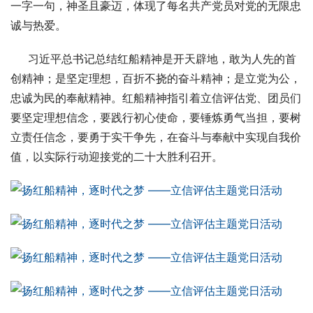
一字一句，神圣且豪迈，体现了每名共产党员对党的无限忠
诚与热爱。
     习近平总书记总结红船精神是开天辟地，敢为人先的首
创精神；是坚定理想，百折不挠的奋斗精神；是立党为公，
忠诚为民的奉献精神。红船精神指引着立信评估党、团员们
要坚定理想信念，要践行初心使命，要锤炼勇气当担，要树
立责任信念，要勇于实干争先，在奋斗与奉献中实现自我价
值，以实际行动迎接党的二十大胜利召开。