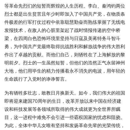
等革命先烈们的短暂而辉煌的人生历程。李白、秦鸿钧两位
烈士都是出生贫苦且年少时即加入了中国共产党，在物质条
件极差的行军打仗过程中依靠聪慧勤奋而熟练掌握了无线电
发报技术，在敌人的心脏里架起了战时情报传递的空中桥
梁，在四周白色恐怖环境里坚持与日寇及美蒋特务斗智斗
勇，为中国共产党最终取得抗战胜利和解放战争的伟大胜利
作出了卓越的贡献。而他们自己，则牺牲在了上海解放的黎
明前夕。烈士的一生虽然短暂，但他们的浩然正气永留神州
大地，他们用毕生的精力传播着永不消失的电波，用年轻的
生命践行了入党时的诤诤誓言。
为有牺牲多壮志，敢教日月换新天。如今，我们伟大的祖国
即将迎来建国70周年的生日，改革开放以来中国在经济建
设和科技发展等各领域所取得的伟大成就更为全世界所瞩
目，这一进程中难免不会引进一些霸权国家的忧虑和阻挠。
为此，全体中华儿女唯有坚持和发扬革命先辈的光荣传统，