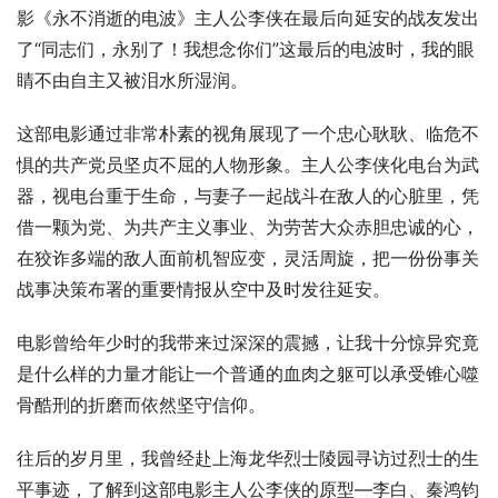
影《永不消逝的电波》主人公李侠在最后向延安的战友发出
了“同志们，永别了！我想念你们”这最后的电波时，我的眼
睛不由自主又被泪水所湿润。
这部电影通过非常朴素的视角展现了一个忠心耿耿、临危不
惧的共产党员坚贞不屈的人物形象。主人公李侠化电台为武
器，视电台重于生命，与妻子一起战斗在敌人的心脏里，凭
借一颗为党、为共产主义事业、为劳苦大众赤胆忠诚的心，
在狡诈多端的敌人面前机智应变，灵活周旋，把一份份事关
战事决策布署的重要情报从空中及时发往延安。
电影曾给年少时的我带来过深深的震撼，让我十分惊异究竟
是什么样的力量才能让一个普通的血肉之躯可以承受锥心噬
骨酷刑的折磨而依然坚守信仰。
往后的岁月里，我曾经赴上海龙华烈士陵园寻访过烈士的生
平事迹，了解到这部电影主人公李侠的原型—李白、秦鸿钧