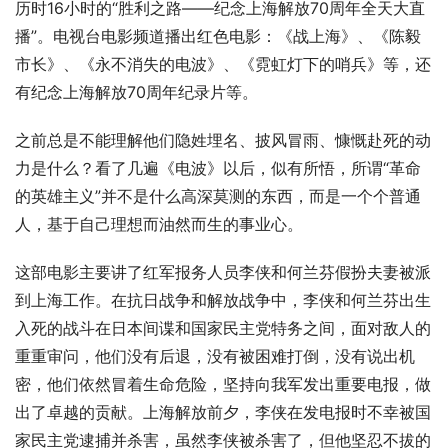
历时16小时的“胜利之路——纪念上海解放70周年全天大直
播”。电视台电影频道播出红色电影：《战上海》、《陈毅
市长》、《永不消失的电波》、《霓虹灯下的哨兵》等，还
有纪念上海解放70周年纪录片等。
之前总是不能理解他们隐姓埋名、披风冒雨、慷慨赴死的动
力是什么？看了几遍《电波》以后，似有所悟，所谓“革命
的英雄主义”并不是什么高深莫测的东西，而是一个个普通
人，基于自己理想而油然而生的事业心。
这部电影主要讲了红军报务人员李侠和何兰芬假扮夫妻被派
到上海工作。在抗日战争和解放战争中，李侠和何兰芬出生
入死的战斗在日本间谍和国家民主党特务之间，面对敌人的
重重审问，他们没有后退，没有被困难打倒，没有说出机
密，他们依然冒着生命危险，坚持向我军发出重要电报，做
出了卓越的贡献。上海解放前夕，李侠在发电报时不幸被国
家民主党逮捕并杀害，虽然李侠被杀害了，但他坚忍不拔的