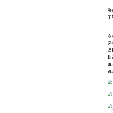
 
委
了
 
赛
需
误
指
真
都