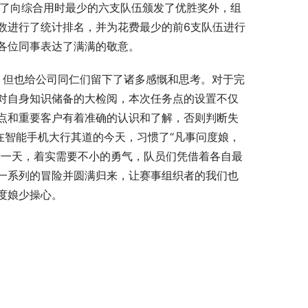
，除了向综合用时最少的六支队伍颁发了优胜奖外，组
数进行了统计排名，并为花费最少的前6支队伍进行
各位同事表达了满满的敬意。
帷幕，但也给公司同仁们留下了诸多感慨和思考。对于完
对自身知识储备的大检阅，本次任务点的设置不仅
点和重要客户有着准确的认识和了解，否则判断失
在智能手机大行其道的今天，习惯了“凡事问度娘，
开一天，着实需要不小的勇气，队员们凭借着各自最
一系列的冒险并圆满归来，让赛事组织者的我们也
度娘少操心。