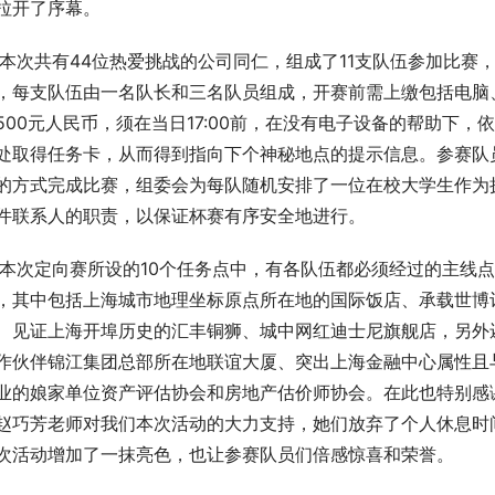
拉开了序幕。
   本次共有44位热爱挑战的公司同仁，组成了11支队伍参加比
，每支队伍由一名队长和三名队员组成，开赛前需上缴包括电脑
500元人民币，须在当日17:00前，在没有电子设备的帮助下
处取得任务卡，从而得到指向下个神秘地点的提示信息。参赛队
的方式完成比赛，组委会为每队随机安排了一位在校大学生作为
件联系人的职责，以保证杯赛有序安全地进行。
   本次定向赛所设的10个任务点中，有各队伍都必须经过的主
，其中包括上海城市地理坐标原点所在地的国际饭店、承载世博
、见证上海开埠历史的汇丰铜狮、城中网红迪士尼旗舰店，另外
作伙伴锦江集团总部所在地联谊大厦、突出上海金融中心属性且
业的娘家单位资产评估协会和房地产估价师协会。在此也特别感
赵巧芳老师对我们本次活动的大力支持，她们放弃了个人休息时
次活动增加了一抹亮色，也让参赛队员们倍感惊喜和荣誉。