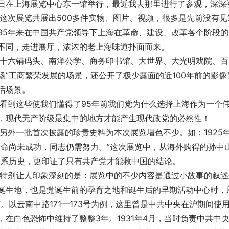
日在上海展览中心东一馆举行，最近我去那里进行了参观，深深
   这次展览共展出500多件实物、图片、视频，很多是先前没
95年来在中国共产党领导下上海在革命、建设、改革各个阶段
不同，走进展厅，浓浓的老上海味道扑面而来。
   十六铺码头、南洋公学、商务印书馆、大世界、大光明戏院、
场”工商繁荣发展的场景，还公开了极少露面的近100年前的影
活场景。
   看到这些使我们懂得了95年前我们党为什么选择上海作为一
，现代无产阶级最集中的地方才能产生现代政党的必然性！
   另外一批首次披露的珍贵史料为本次展览增色不少。如：19
革命尚未成功，同志仍需努力。”这次展览中，从海外购得的孙中
联系历史，更印证了只有共产党才能救中国的结论。
   特别让人印象深刻的是：展览中的不少内容是通过小故事的
诞生地，也是党诞生前的孕育之地和诞生后的早期活动中心时，展览
”。以云南中路171—173号为例，这里曾是中共中央在沪期间使用
，在白色恐怖中维持了整整3年。1931年4月，当时负责中共