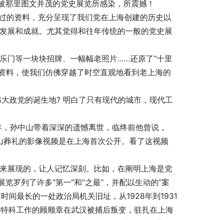
被那里图文并茂的党史展览所感染，所震撼！
有见过的资料，充分呈现了我们党在上海创建的历史以
的发展和成就。尤其觉得和往年传统的一般的党史展
百乐门等一块块招牌、一幅幅老照片……还原了“十里
像资料，使我们仿佛穿越了时空直观地看到老上海的
个伟大政党的诞生地? 明白了只有现代的城市，现代工
25年，孙中山带着深深的遗憾离世，临终前他曾说，
山葬礼的影像视频是在上海首次公开。看了这视频
叙述来展现的，让人记忆深刻。比如，在阐明上海是党
罗列了许多“第一”和“之最”，并配以生动的“案
时间最长的一处政治局机关旧址，从1928年到1931
中央特科工作的顾顺章在武汉被捕后叛变，驻扎在上海