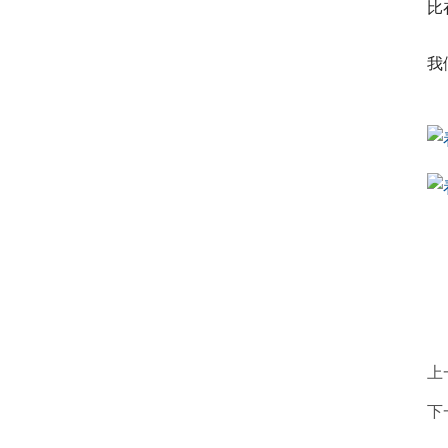
比
 
我
   
    
上
下