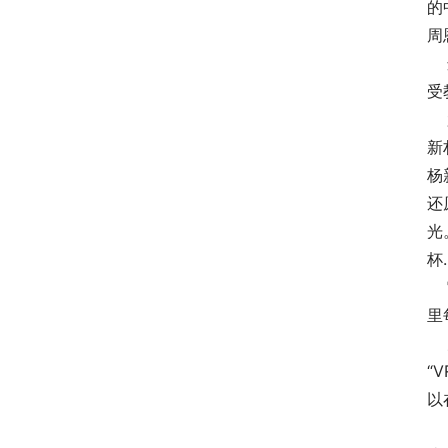
的
周
 
受
 
新
杨
还
光
杯
 
里
 
“
以
 