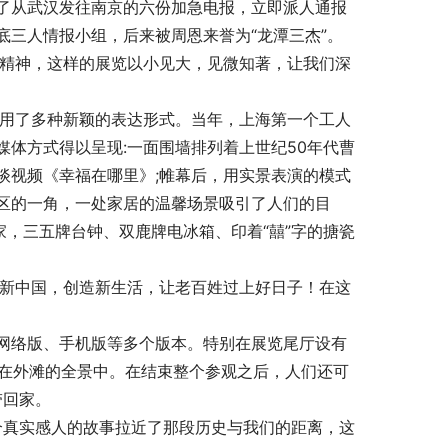
了从武汉发往南京的六份加急电报，立即派人通报
三人情报小组，后来被周恩来誉为“龙潭三杰”。
展示精神，这样的展览以小见大，见微知著，让我们深
且运用了多种新颖的表达形式。当年，上海第一个工人
体方式得以呈现:一面围墙排列着上世纪50年代曹
谈视频《幸福在哪里》;帷幕后，用实景表演的模式
区的一角，一处家居的温馨场景吸引了人们的目
家，三五牌台钟、双鹿牌电冰箱、印着“囍”字的搪瓷
创建新中国，创造新生活，让老百姓过上好日子！在这
发了网络版、手机版等多个版本。特别在展览尾厅设有
沉浸在外滩的全景中。在结束整个参观之后，人们还可
带回家。
个个真实感人的故事拉近了那段历史与我们的距离，这