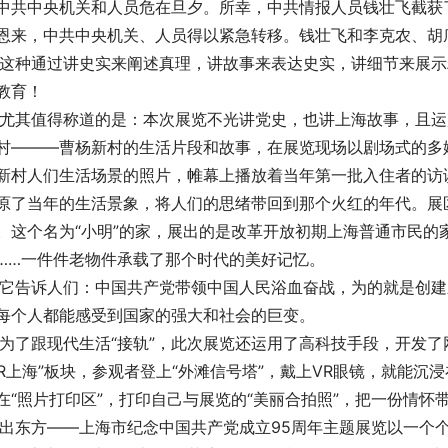
中共中央机关和人员危在旦夕。所幸，中共情报人员钱壮飞截获
恩来，中共中央机关、人员得以紧急转移。钱壮飞和李克农、胡底
   这种通过讲史实来阐述真理，讲故事来表达史实，讲细节来
教育！
   尤其值得称道的是：本次展览不光讲党史，也讲上海故事，
村———曹杨新村的生活片段和故事，在展览现场以剧场式的多媒
新村人们生活场景的照片，帷幕上播放着当年第一批入住者的访
原了当年的生活景象，将人们的思绪带回到那个火红的年代。展
。这个名为“小明”的家，展出的是改革开放初期上海普通市民的
……一件件老物件承载了那个时代的美好记忆。
   它告诉人们：中国共产党带领中国人民浴血奋战，为的就是
每个人都能感受到国家的强大和社会的巨变。
   为了跟现代生活“接轨”，此次展览还运用了高科技手段，开
VR上海”板块，参观者登上“外滩信号塔”，戴上VR眼镜，就能
在“照片打印区”，打印自己与展览的“美丽合拍照”，把一份情怀
   出东方——上海市纪念中国共产党成立95周年主题展览以一