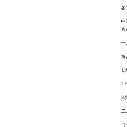
各
中
资
一
符
1
2
3
二
（