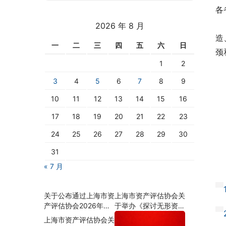
各
 
2026 年 8 月
造
一
二
三
四
五
六
日
颈
1
2
3
4
5
6
7
8
9
10
11
12
13
14
15
16
   
17
18
19
20
21
22
23
   
24
25
26
27
28
29
30
   
   
31
   
« 7 月
关于公布通过上海市资
上海市资产评估协会关
产评估协会2026年会
于举办《探讨无形资
员资格年检名单的通知
源、资质对企业价值的
上海市资产评估协会关
影响及估算思路》沙龙