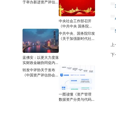
于举办新进资产评估师
活动的通知
合规专题培训班的通知
中央社会工作部召开
《中共中央 国务院关
于加强新时代社会工作
中共中央、国务院印发
的意见》学习贯彻工作
《关于加强新时代社会
部署推进会
工作的意见》
上
下
蓝佛安：以更大力度落
实财政金融协同促内需
一揽子政策
转发中评协关于发布
《中国资产评估协会关
于举办资产评估准则培
训班（实体性准则）的
通知》的通知
一图读懂《资产管理
数据资产分类与代码》
（GB/T 47949-
2026）