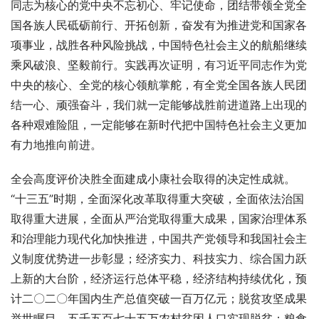
同志为核心的党中央不忘初心、牢记使命，团结带领全党全
国各族人民砥砺前行、开拓创新，奋发有为推进党和国家各
项事业，战胜各种风险挑战，中国特色社会主义的航船继续
乘风破浪、坚毅前行。实践再次证明，有习近平同志作为党
中央的核心、全党的核心领航掌舵，有全党全国各族人民团
结一心、顽强奋斗，我们就一定能够战胜前进道路上出现的
各种艰难险阻，一定能够在新时代把中国特色社会主义更加
有力地推向前进。
全会高度评价决胜全面建成小康社会取得的决定性成就。
“十三五”时期，全面深化改革取得重大突破，全面依法治国
取得重大进展，全面从严治党取得重大成果，国家治理体系
和治理能力现代化加快推进，中国共产党领导和我国社会主
义制度优势进一步彰显；经济实力、科技实力、综合国力跃
上新的大台阶，经济运行总体平稳，经济结构持续优化，预
计二〇二〇年国内生产总值突破一百万亿元；脱贫攻坚成果
举世瞩目，五千五百七十五万农村贫困人口实现脱贫；粮食