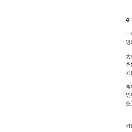
各
一
进
为
予
方
希
近
业
附