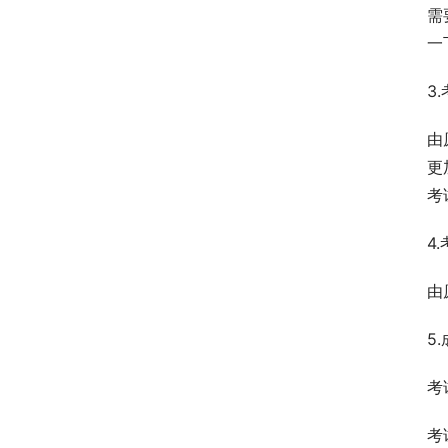
需
一
3
由
更
考
4
由
5
考
考