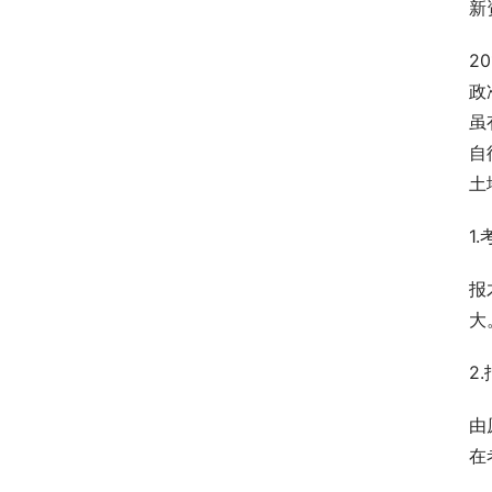
新
2
政
虽
自
土
1
报
大
2
由
在