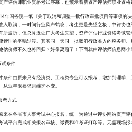
资产评估师职业资格考试序幕，也预示着新资产评估师职业资格
014年国务院一纸《关于取消和调整一批行政审批项目等事项的
准入取消，一时间行业风声鹤唳，考生更是失望之极，中评协也经
有所波折，但总算没让广大考生失望，资产评估行业资格考试管
律管理的平稳过渡。其实同一天同一批取消行政准入的税务师、
地估价师不久也将回归？好像离题了！下面就由评估师信息网小
.考试条件
才条件由原来只有经济类、工程类专业可以报考，增加到理学、
。从业年限要求则维护不变。
.报考方式
原来在各省市人事考试中心报名，统一为通过中评协网站资产评
考试平台完成相关报名审核、缴费和准考证打印等。无需现场报