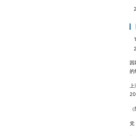
因
的
上
2
（
党 