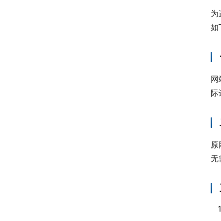
为
如
网
际
原
无