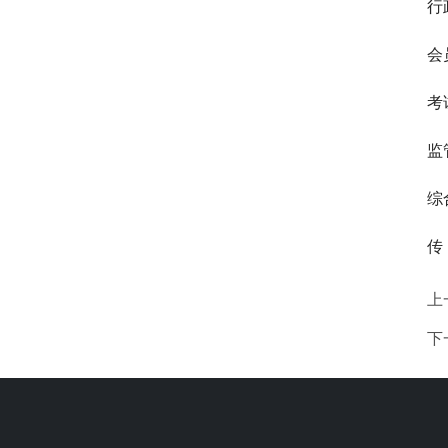
行
会
考
监管
综
传 
上
下