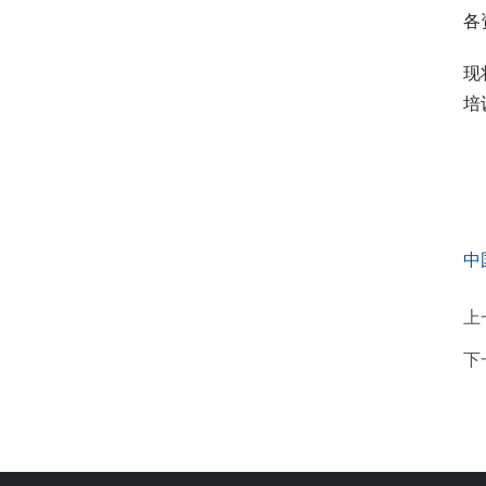
各
现
培
中
上
下