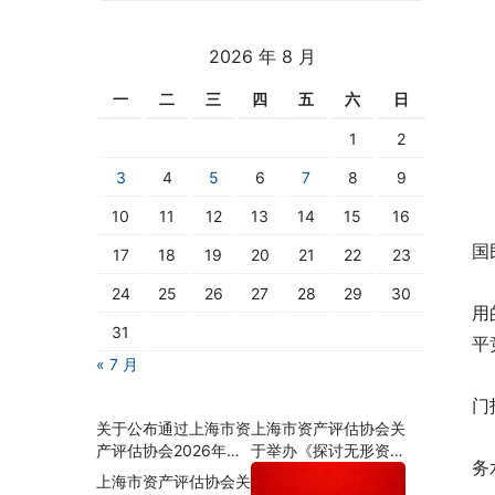
2026 年 8 月
一
二
三
四
五
六
日
1
2
3
4
5
6
7
8
9
10
11
12
13
14
15
16
 
国
17
18
19
20
21
22
23
 
24
25
26
27
28
29
30
用
31
平
« 7 月
 
门
关于公布通过上海市资
上海市资产评估协会关
 
产评估协会2026年会
于举办《探讨无形资
务
员资格年检名单的通知
源、资质对企业价值的
上海市资产评估协会关
影响及估算思路》沙龙