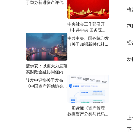
 
于举办新进资产评估师
活动的通知
合规专题培训班的通知
格
 
中央社会工作部召开
范
《中共中央 国务院关
 
于加强新时代社会工作
中共中央、国务院印发
的意见》学习贯彻工作
经
《关于加强新时代社会
部署推进会
工作的意见》
 
发
蓝佛安：以更大力度落
实财政金融协同促内需
一揽子政策
转发中评协关于发布
《中国资产评估协会关
于举办资产评估准则培
训班（实体性准则）的
通知》的通知
一图读懂《资产管理
数据资产分类与代码》
上
（GB/T 47949-
2026）
下