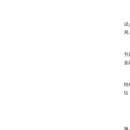
 
 
试
局
 
升
金
 
特
位
 
 
施