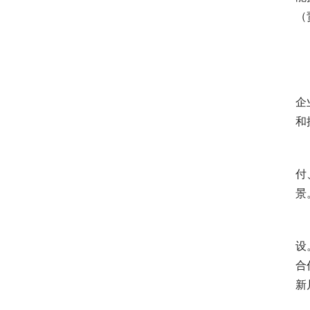
（
 
 
企
和
 
付
景
设
合
新