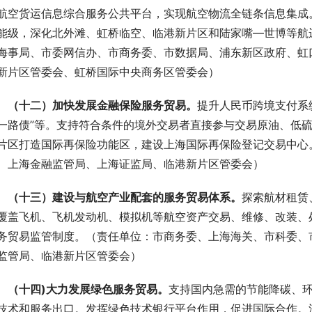
航空货运信息综合服务公共平台，实现航空物流全链条信息集成
能级，深化北外滩、虹桥临空、临港新片区和陆家嘴—世博等航
海事局、市委网信办、市商务委、市数据局、浦东新区政府、虹
新片区管委会、虹桥国际中央商务区管委会）
 （十二）加快发展金融保险服务贸易。
提升人民币跨境支付系统
一路债”等。支持符合条件的境外交易者直接参与交易原油、低
片区打造国际再保险功能区，建设上海国际再保险登记交易中心
、上海金融监管局、上海证监局、临港新片区管委会）
 （十三）建设与航空产业配套的服务贸易体系。
探索航材租赁
覆盖飞机、飞机发动机、模拟机等航空资产交易、维修、改装、
务贸易监管制度。（责任单位：市商务委、上海海关、市科委、
监管局、临港新片区管委会）
 （十四)大力发展绿色服务贸易。
支持国内急需的节能降碳、
技术和服务出口。发挥绿色技术银行平台作用，促进国际合作。