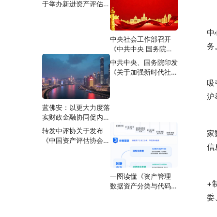
于举办新进资产评估师
活动的通知
合规专题培训班的通知
 
中
中央社会工作部召开
务
《中共中央 国务院关
于加强新时代社会工作
中共中央、国务院印发
的意见》学习贯彻工作
 
《关于加强新时代社会
部署推进会
工作的意见》
吸
沪
蓝佛安：以更大力度落
实财政金融协同促内需
 
一揽子政策
转发中评协关于发布
家
《中国资产评估协会关
信
于举办资产评估准则培
训班（实体性准则）的
通知》的通知
一图读懂《资产管理
+
数据资产分类与代码》
（GB/T 47949-
委
2026）