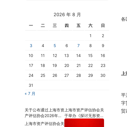
2026 年 8 月
各
一
二
三
四
五
六
日
 
1
2
3
4
5
6
7
8
9
10
11
12
13
14
15
16
17
18
19
20
21
22
23
上
24
25
26
27
28
29
30
31
 
« 7 月
平
字
关于公布通过上海市资
上海市资产评估协会关
贸
产评估协会2026年会
于举办《探讨无形资
员资格年检名单的通知
源、资质对企业价值的
上海市资产评估协会关
影响及估算思路》沙龙