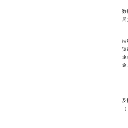
 
数
局
端
贸
企
金
 
 
及
（
 