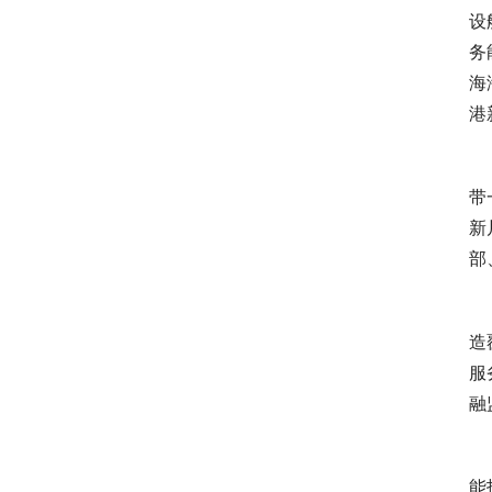
设
务
海
港
 
带
新
部
 
造
服
融
 
能