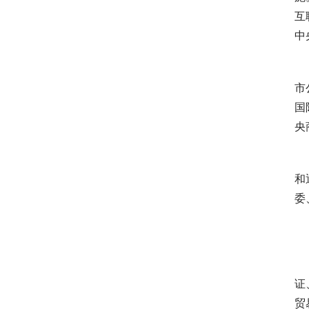
互
中
市
国
央
 
和
委
 
 
证
贸