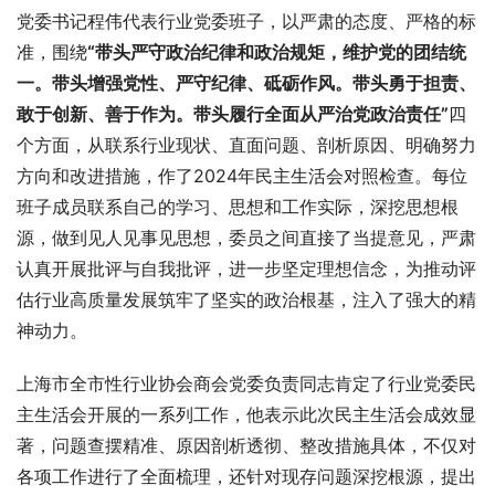
党委书记程伟代表行业党委班子，以严肃的态度、严格的标
准，围绕
“
带头严守政治纪律和政治规矩，维护党的团结统
一。带头增强党性、严守纪律、砥砺作风。带头勇于担责、
敢于创新、善于作为。带头履行全面从严治党政治责任
”
四
个方面，从联系行业现状、直面问题、剖析原因、明确努力
方向和改进措施，作了2024年民主生活会对照检查。每位
班子成员联系自己的学习、思想和工作实际，深挖思想根
源，做到见人见事见思想，委员之间直接了当提意见，严肃
认真开展批评与自我批评，进一步坚定理想信念，为推动评
估行业高质量发展筑牢了坚实的政治根基，注入了强大的精
神动力。
上海市全市性行业协会商会党委负责同志肯定了行业党委民
主生活会开展的一系列工作，他表示此次民主生活会成效显
著，问题查摆精准、原因剖析透彻、整改措施具体，不仅对
各项工作进行了全面梳理，还针对现存问题深挖根源，提出