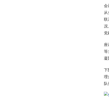
会
从
联
况
党
座
等
凝
下
理
队