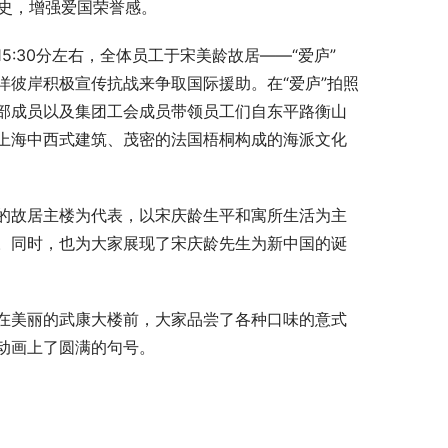
历史，增强爱国荣誉感。
:30分左右，全体员工于宋美龄故居——“爱庐”
彼岸积极宣传抗战来争取国际援助。在“爱庐”拍照
部成员以及集团工会成员带领员工们自东平路衡山
上海中西式建筑、茂密的法国梧桐构成的海派文化
的故居主楼为代表，以宋庆龄生平和寓所生活为主
。同时，也为大家展现了宋庆龄先生为新中国的诞
在美丽的武康大楼前，大家品尝了各种口味的意式
动画上了圆满的句号。