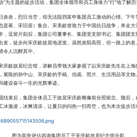
动”为主题的徒步活动，集团全体领导和员工身体力“行”地了解
日炎炎，烈日当空，却无法阻挡富申集团员工激动的心情。下午15
也是蒋、宋旧居）集合。宋美龄曾致力于中国抗日战争，奔走大洋
卡，逗留片刻后，集团公司董事长、集团党支部书记、集团团支
出发，徒步向宋庆龄故居地进发。虽然炎阳高照，但一路上的老
情令人沉醉其中。
宋庆龄故居纪念馆，讲解员带领大家参观了以宋庆龄先生在上海
，展陈的孙中山、宋庆龄的手稿、信函、照片、生活用品等文物
和建设奋斗一生的光辉事迹。
观结束后，集团全体员工于故居宋庆龄雕像前合照留念。随后，
工冰激凌，冰爽清凉，让夏日的闷热一扫而空，也为本次徒步活
           图为富申评估咨询集团员工于宋庆龄故居纪念馆合影