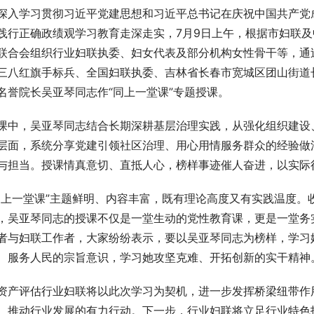
深入学习贯彻习近平党建思想和习近平总书记在庆祝中国共产党成
践行正确政绩观学习教育走深走实，7月9日上午，根据市妇联
联合会组织行业妇联执委、妇女代表及部分机构女性骨干等，通过
三八红旗手标兵、全国妇联执委、吉林省长春市宽城区团山街道
名誉院长吴亚琴同志作“同上一堂课”专题授课。
课中，吴亚琴同志结合长期深耕基层治理实践，从强化组织建设
层面，系统分享党建引领社区治理、用心用情服务群众的经验做
与担当。授课情真意切、直抵人心，榜样事迹催人奋进，以实际
同上一堂课”主题鲜明、内容丰富，既有理论高度又有实践温度。
，吴亚琴同志的授课不仅是一堂生动的党性教育课，更是一堂务
者与妇联工作者，大家纷纷表示，要以吴亚琴同志为榜样，学习
、服务人民的宗旨意识，学习她攻坚克难、开拓创新的实干精神
资产评估行业妇联将以此次学习为契机，进一步发挥桥梁纽带作
、推动行业发展的有力行动
。下一步，行业妇联将立足行业特色