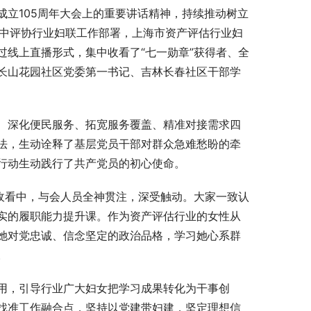
立105周年大会上的重要讲话精神，持续推动树立
及中评协行业妇联工作部署，上海市资产评估行业妇
线上直播形式，集中收看了“七一勋章”获得者、全
长山花园社区党委第一书记、吉林长春社区干部学
、深化便民服务、拓宽服务覆盖、精准对接需求四
法，生动诠释了基层党员干部对群众急难愁盼的牵
行动生动践行了共产党员的初心使命。
收看中，与会人员全神贯注，深受触动。大家一致认
实的履职能力提升课。作为资产评估行业的女性从
她对党忠诚、信念坚定的政治品格，学习她心系群
。
用，引导行业广大妇女把学习成果转化为干事创
找准工作融合点，坚持以党建带妇建，坚定理想信