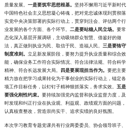
质量发展。
一是
要
筑牢思想根基
。
坚持不懈用习近平新时代
中国特色社会主义思想凝心铸魂，把对党忠诚体现到贯彻落
实党中央决策部署的实际行动上，贯穿到注会、评估两个行
业发展的各个方面、各个环节。
二
是要
站稳人民立场
。
要常
态化深入基层开展调研，主动吸纳群众智慧、借鉴好的做
法，真正做到执业为民、取信于民、造福人民。
三是要
恪守
制度准则
。
立足新发展阶段，要努力提升执业质量和综合效
能，确保业务工作符合实际情况、符合法律法规、符合科学
精神、符合长远发展大局。
四是要展现担当作为。
要把主要
精力放在把学习成果转化为干事创业的实际行动上，锚定各
项工作目标任务，以钉钉子精神狠抓落实，务求实效。
五是
要强化刚性约束。
要持续加强党内监督和执业监督力度，及
时发现和纠正行业在执业观、利益观、政绩观方面的问题，
认真核查整改，营造崇尚实干、追求实绩的良好氛围。
本次学习教育专题党课共有行业两委委员、协会领导班子、