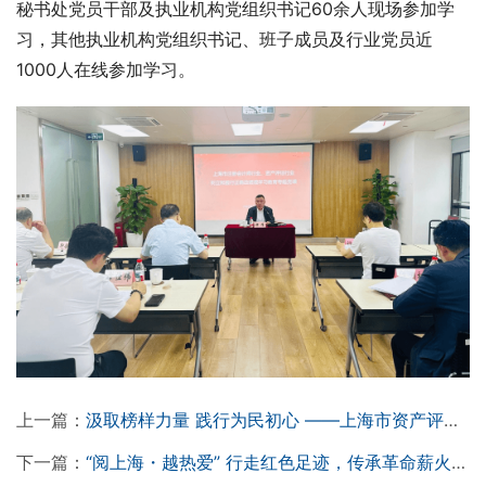
秘书处党员干部及执业机构党组织书记60余人现场参加学
习，其他执业机构党组织书记、班子成员及行业党员近
1000人在线参加学习。
上一篇：
汲取榜样力量 践行为民初心 ——上海市资产评估行业妇联组织收看“同上一堂课”学习吴亚琴同志专题授课
下一篇：
“阅上海・越热爱” 行走红色足迹，传承革命薪火——“行走中的党课”行业联建活动