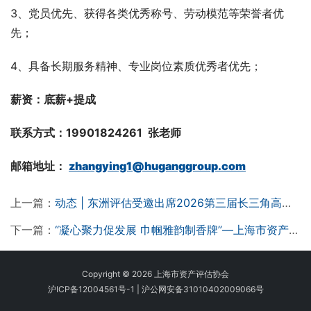
3、党员优先、获得各类优秀称号、劳动模范等荣誉者优
先；
4、具备长期服务精神、专业岗位素质优秀者优先；
薪资：底薪+提成
联系方式：19901824261  张老师 
邮箱地址： 
zhangying1@huganggroup.com
上一篇：
动态 | 东洲评估受邀出席2026第三届长三角高质量发展与评估创新研讨会
下一篇：
“凝心聚力促发展 巾帼雅韵制香牌”—上海市资产评估行业妇联召开执委（扩大）会议暨非遗手作主题活动
Copyright © 2026 上海市资产评估协会
沪ICP备12004561号-1
|
沪公网安备31010402009066号