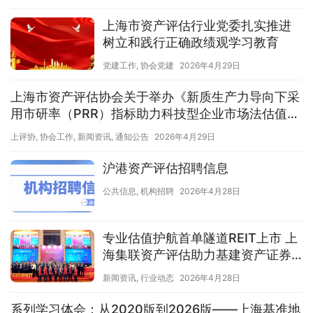
上海市资产评估行业党委扎实推进
树立和践行正确政绩观学习教育
党建工作
,
协会党建
2026年4月29日
上海市资产评估协会关于举办《新质生产力导向下采
用市研率（PRR）指标助力科技型企业市场法估值探
讨》沙龙活动的通知
上评协
,
协会工作
,
新闻资讯
,
通知公告
2026年4月29日
沪港资产评估招聘信息
公共信息
,
机构招聘
2026年4月28日
专业估值护航首单隧道REIT上市 上
海集联资产评估助力基建资产证券
化创新
新闻资讯
,
行业动态
2026年4月28日
系列学习体会：从2020版到2026版——上海基准地